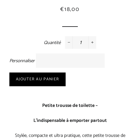
Prix
Prix
€18,00
régulier
réduit
Quantité
−
+
Personnaliser
AJOUTER AU PANIER
Petite trousse de toilette –
L’indispensable à emporter partout
Stylée, compacte et ultra pratique, cette petite trousse de