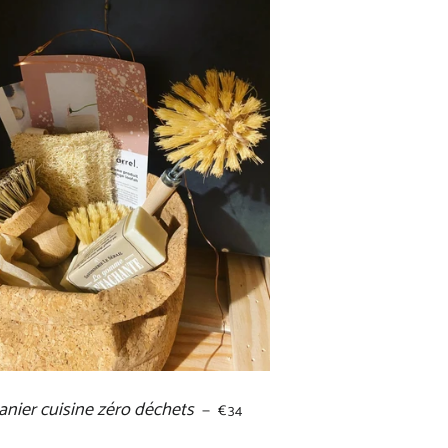
anier cuisine zéro déchets
PRIX RÉGULIER
—
€34