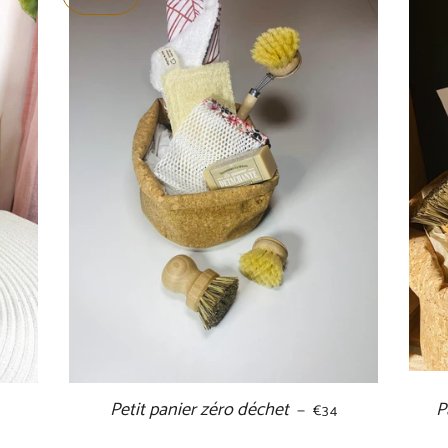
ÉGULIER
Petit panier zéro déchet
PRIX RÉDUIT
P
—
€34