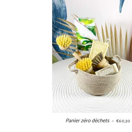
Panier zéro déchets
PRIX R
—
€60,30