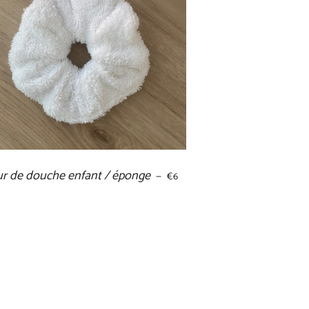
ur de douche enfant / éponge
PRIX RÉGULIER
—
€6