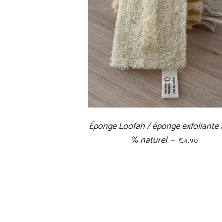
Éponge Loofah / éponge exfoliante 
% naturel
PRIX RÉGUL
—
€4,90