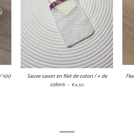
/ 100
Sauve savon en filet de coton / + de
Fle
IER
coloris
PRIX RÉGULIER
—
€4,50