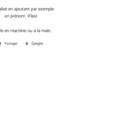
onnalisé en ajoutant par exemple
un prénom (Flex)
le en machine ou à la main.
Partager
Partager
Épingler
Épingler
sur
sur
Facebook
Pinterest