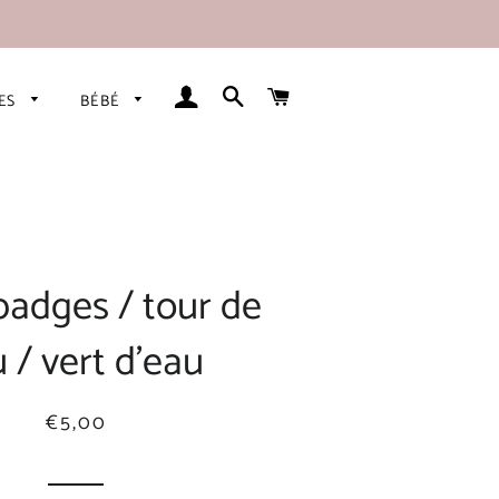
SE CONNECTER
RECHERCHER
PANIER
RES
BÉBÉ
badges / tour de
 / vert d’eau
Prix
Prix
€5,00
régulier
réduit