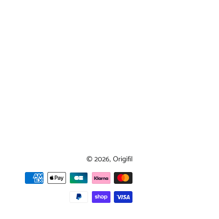
© 2026,
Origifil
Moyens
de
paiement