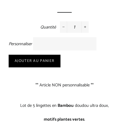
régulier
réduit
Quantité
−
+
Personnaliser
AJOUTER AU PANIER
** Article NON personnalisable **
Lot de 5 lingettes en
Bambou
doudou ultra doux,
motifs plantes vertes
.