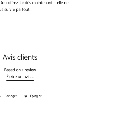
r (ou offrez-la) dès maintenant – elle ne
 suivre partout !
Avis clients
Based on 1 review
Écrire un avis …
Partager
Partager
Épingler
Épingler
sur
sur
Facebook
Pinterest