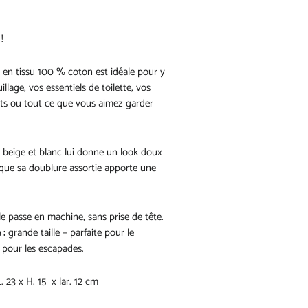
!
e en tissu 100 % coton est idéale pour y
illage, vos essentiels de toilette, vos
ts ou tout ce que vous aimez garder
s beige et blanc lui donne un look doux
s que sa doublure assortie apporte une
le passe en machine, sans prise de tête.
 :
grande taille – parfaite pour le
pour les escapades.
. 23 x H. 15 x lar. 12 cm