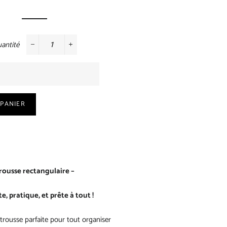
régulier
réduit
antité
−
+
 PANIER
rousse rectangulaire –
e, pratique, et prête à tout !
trousse parfaite pour tout organiser