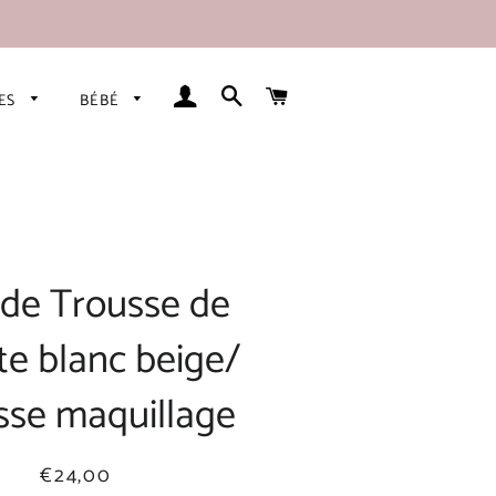
SE CONNECTER
RECHERCHER
PANIER
RES
BÉBÉ
de Trousse de
tte blanc beige/
sse maquillage
Prix
Prix
€24,00