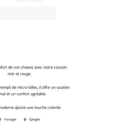
−
+
nfort de vos chaises avec notre coussin
noir et rouge.
rempli de micro-billes, il offre un soutien
mal et un confort agréable.
oderne ajoute une touche colorée.
Partager
Partager
Épingler
Épingler
sur
sur