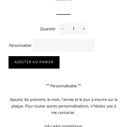
régulier
réduit
Quantité
−
+
Personnaliser
AJOUTER AU PANIER
** Personnalisable **
Ajoutez les prénoms, le mois, l’année et le jour à inscrire sur la
plaque. Pour toutes autres personnalisations, n’hésitez pas à
me contacter
Joli cadre romantique.