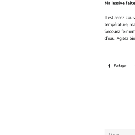
Ma lessive fait
Il est assez cou
température, mai
Secouez fermemen
d'eau. Agitez bie
Partager
Par
sur
Fa
Nom