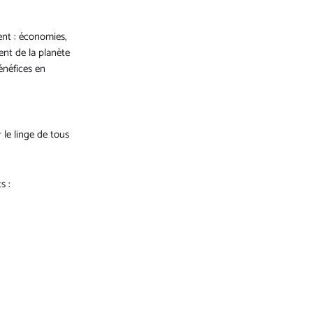
ent : économies,
ient de la planète
bénéfices en
 le linge de tous
s :