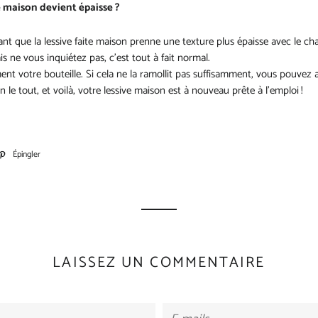
e maison devient épaisse ?
rant que la lessive faite maison prenne une texture plus épaisse avec le 
s ne vous inquiétez pas, c'est tout à fait normal.
t votre bouteille. Si cela ne la ramollit pas suffisamment, vous pouvez 
n le tout, et voilà, votre lessive maison est à nouveau prête à l'emploi !
tager
Épingler
Épingler
sur
cebook
Pinterest
LAISSEZ UN COMMENTAIRE
E-